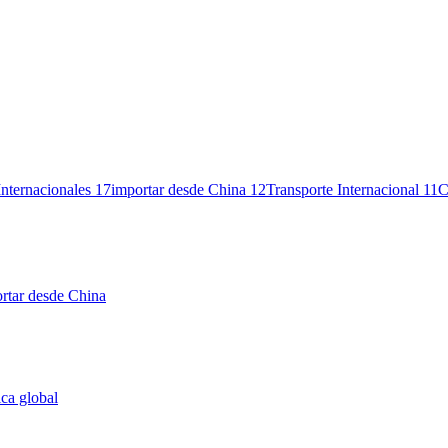
Internacionales
17
importar desde China
12
Transporte Internacional
11
C