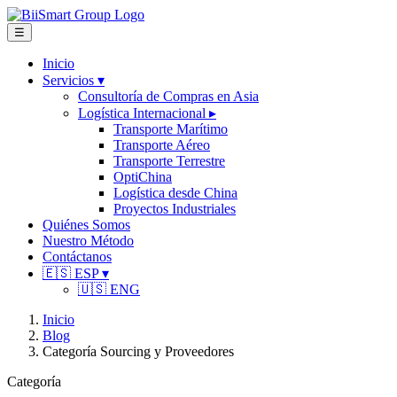
☰
Inicio
Servicios
▾
Consultoría de Compras en Asia
Logística Internacional
▸
Transporte Marítimo
Transporte Aéreo
Transporte Terrestre
OptiChina
Logística desde China
Proyectos Industriales
Quiénes Somos
Nuestro Método
Contáctanos
🇪🇸 ESP
▾
🇺🇸 ENG
Inicio
Blog
Categoría
Sourcing y Proveedores
Categoría