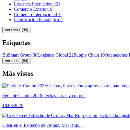
Logística Internacional
21
Comercio Exterior
19
Comercio Internacional
16
Planificación Estratégica
11
Ver todas (30)
Etiquetas
BiiSmart Group
30
Logística Global
22
Supply Chain
19
Operaciones 
Ver todas (84)
Más vistos
Feria de Cantón 2026: fechas, fases y cómo...
18/03/2026
Crisis en el Estrecho de Ormuz, Mar Rojo...