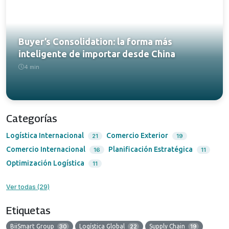
Buyer’s Consolidation: la forma más
inteligente de importar desde China
4 min
Categorías
Logística Internacional
Comercio Exterior
21
19
Comercio Internacional
Planificación Estratégica
16
11
Optimización Logística
11
Ver todas (29)
Etiquetas
BiiSmart Group
30
Logística Global
22
Supply Chain
19