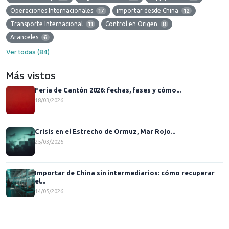
Operaciones Internacionales
17
importar desde China
12
Transporte Internacional
11
Control en Origen
8
Aranceles
6
Ver todas (84)
Más vistos
Feria de Cantón 2026: fechas, fases y cómo...
18/03/2026
Crisis en el Estrecho de Ormuz, Mar Rojo...
25/03/2026
Importar de China sin intermediarios: cómo recuperar
el...
14/05/2026