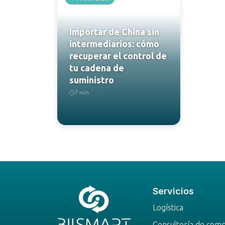
Importar de China sin
intermediarios: cómo
recuperar el control de
tu cadena de
suministro
7 min
Servicios
Logística
Consultoría de com