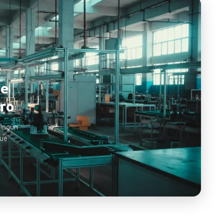
de
tro
ningún
que