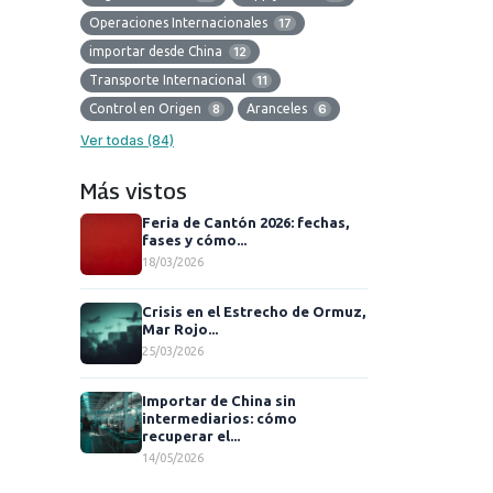
Operaciones Internacionales
17
importar desde China
12
Transporte Internacional
11
Control en Origen
8
Aranceles
6
Ver todas (84)
Más vistos
Feria de Cantón 2026: fechas,
fases y cómo...
18/03/2026
Crisis en el Estrecho de Ormuz,
Mar Rojo...
25/03/2026
Importar de China sin
intermediarios: cómo
recuperar el...
14/05/2026