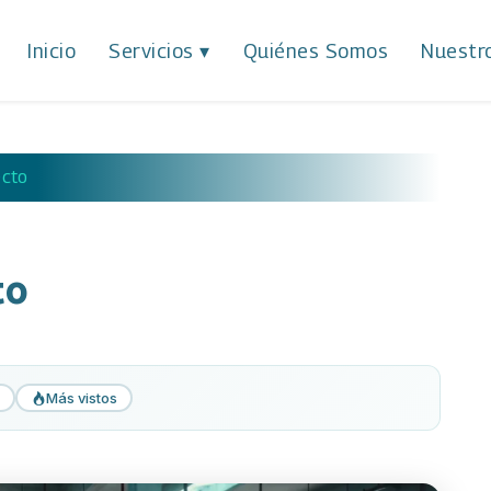
Inicio
Servicios
▾
Quiénes Somos
Nuestr
ecto
to
Más vistos