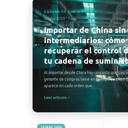
CADENA DE SUMINISTRO
14 May 2026 · 7 min
Importar de China sin
intermediarios: cómo
recuperar el control 
tu cadena de suminis
Al importar desde China hay un costo que casi 
gerente de compras tiene en su reporte, pero 
aparece en cada orden que...
Leer artículo
CADENA DE SUMINISTRO
14 MAY 2026