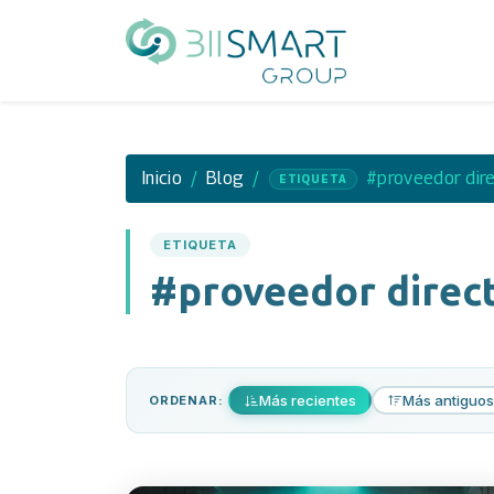
Inicio
Blog
#proveedor dir
ETIQUETA
ETIQUETA
#proveedor direc
Más recientes
Más antiguos
ORDENAR: