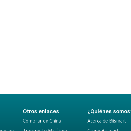
Otros enlaces
¿Quiénes somos
Comprar en China
Acerca de Biismart
pras en
Transporte Marítimo
Grupo Biismart