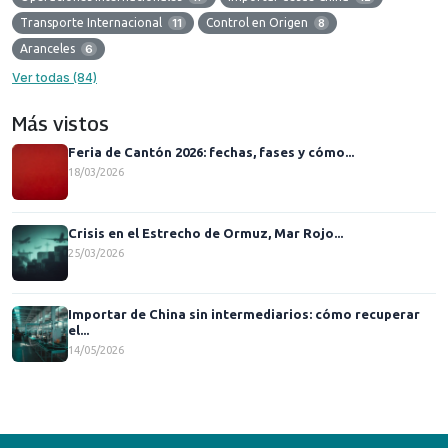
Transporte Internacional
11
Control en Origen
8
Aranceles
6
Ver todas (84)
Más vistos
Feria de Cantón 2026: fechas, fases y cómo...
18/03/2026
Crisis en el Estrecho de Ormuz, Mar Rojo...
25/03/2026
Importar de China sin intermediarios: cómo recuperar
el...
14/05/2026