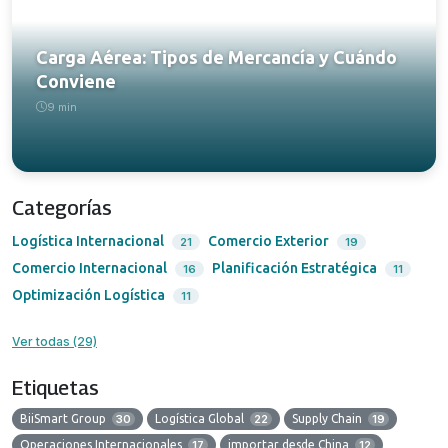
Carga Aérea: Tipos de Mercancía y Cuándo
Conviene
9 min
Categorías
Logística Internacional
Comercio Exterior
21
19
Comercio Internacional
Planificación Estratégica
16
11
Optimización Logística
11
Ver todas (29)
Etiquetas
BiiSmart Group
30
Logística Global
22
Supply Chain
19
Operaciones Internacionales
17
importar desde China
12