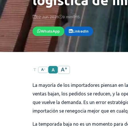
02 Jun 2026
9 min
15
WhatsApp
LinkedIn
+
A
−
A
A
La mayoría de los importadores piensan en l
ventas bajan, los pedidos se reducen, y la o
que vuelve la demanda. Es un error estratégi
importación se renegocia mejor que en cual
La temporada baja no es un momento para de