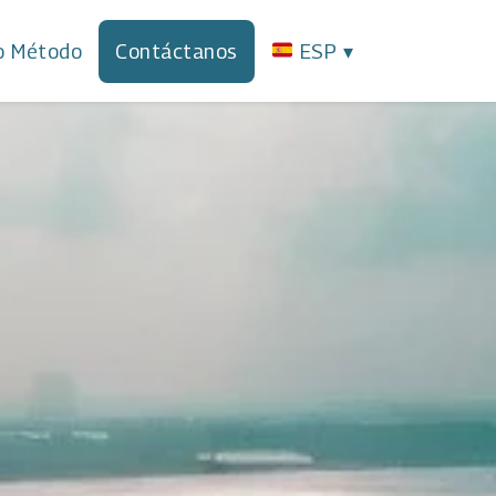
o Método
Contáctanos
ESP
▾