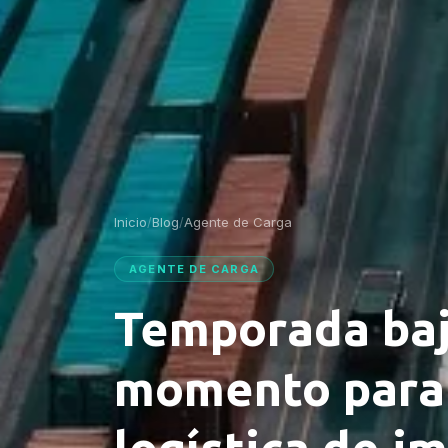
Inicio
/
Blog
/
Agente de Carga
AGENTE DE CARGA
Temporada baj
momento para 
logística de i